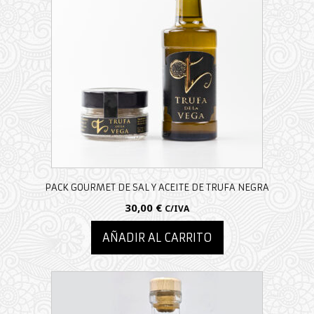
variantes.
Las
opciones
se
pueden
elegir
en
la
página
de
producto
PACK GOURMET DE SAL Y ACEITE DE TRUFA NEGRA
30,00
€
C/IVA
AÑADIR AL CARRITO