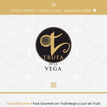
Saltar
al
ACCESO | REGISTRO
0 ARTÍCULOS - 0,00 €
FINALIZAR LA COMPRA
contenido
Inicio
/
Gourmet
/ Pack Gourmet con Trufa Negra y Licor de Trufa