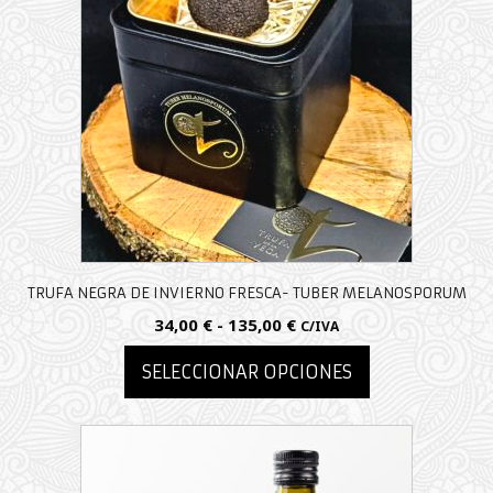
TRUFA NEGRA DE INVIERNO FRESCA- TUBER MELANOSPORUM
Rango
34,00
€
-
135,00
€
C/IVA
de
SELECCIONAR OPCIONES
precios:
desde
Este
34,00 €
producto
hasta
tiene
135,00 €
múltiples